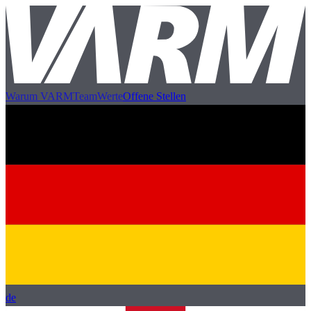
Warum VARM
Team
Werte
Offene Stellen
de