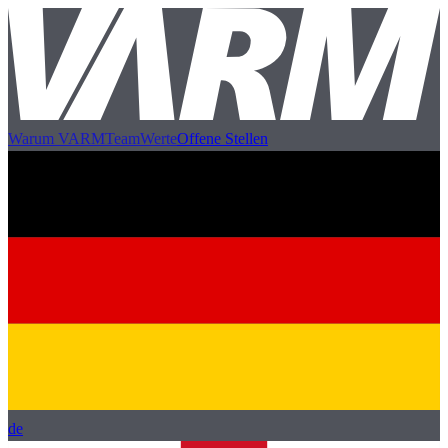
Warum VARM
Team
Werte
Offene Stellen
de