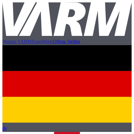
Warum VARM
Team
Werte
Offene Stellen
de