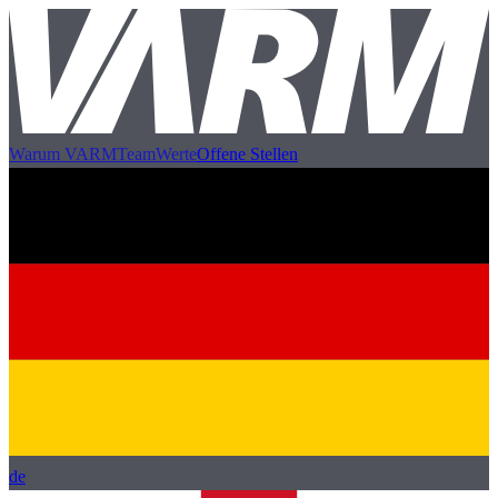
Warum VARM
Team
Werte
Offene Stellen
de