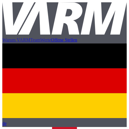
Warum VARM
Team
Werte
Offene Stellen
de